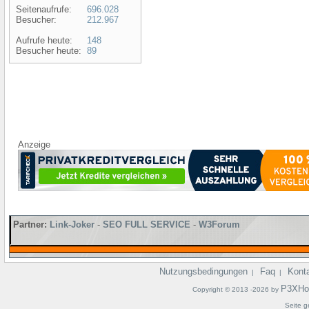
Seitenaufrufe:
696.028
Besucher:
212.967
Aufrufe heute:
148
Besucher heute:
89
Anzeige
Partner:
Link-Joker
-
SEO FULL SERVICE
-
W3Forum
Nutzungsbedingungen
Faq
Kont
|
|
P3XHo
Copyright © 2013 -2026 by
Seite g