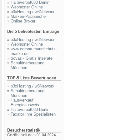
»
Halteverbot030 Berlin
»
Webhoster Online
»
p3xHosting / w3Networx
»
Marken-Pappbecher
»
Online Broker
Die 5 beliebtesten Einträge
»
p3xHosting / w3Networx
»
Webhoster Online
»
www.corona-mundschutz-
maske.de
»
trovas - Gratis Inserate
»
Schuldnerberatung
München
TOP-5 Liste Bewertungen
»
p3xHosting / w3Networx
»
Schuldnerberatung
München
»
Hausverkauf
Energieausweis
»
Halteverbot030 Berlin
»
Taxator Ihre Spezialisten
Besucherstatistik
Gezählt seit dem 01.04.2024