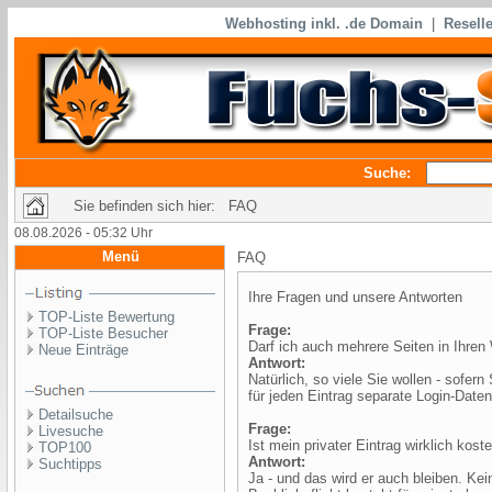
Webhosting inkl. .de Domain
|
Reselle
Suche:
Sie befinden sich hier: FAQ
08.08.2026 - 05:32 Uhr
Menü
FAQ
Ihre Fragen und unsere Antworten
TOP-Liste Bewertung
Frage:
TOP-Liste Besucher
Darf ich auch mehrere Seiten in Ihren
Neue Einträge
Antwort:
Natürlich, so viele Sie wollen - sofern
für jeden Eintrag separate Login-Daten
Detailsuche
Frage:
Livesuche
Ist mein privater Eintrag wirklich kost
TOP100
Antwort:
Suchtipps
Ja - und das wird er auch bleiben. Ke