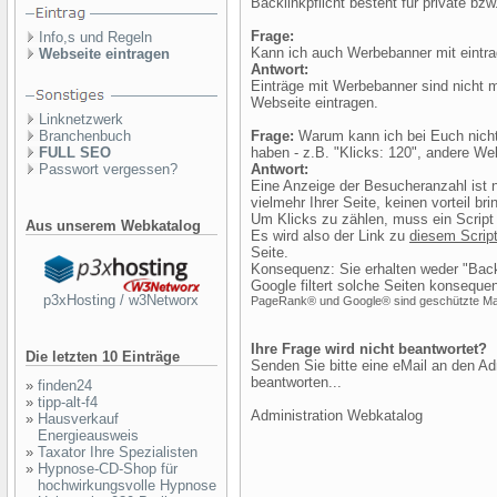
Backlinkpflicht besteht für private bzw
Frage:
Info,s und Regeln
Kann ich auch Werbebanner mit eintr
Webseite eintragen
Antwort:
Einträge mit Werbebanner sind nicht m
Webseite eintragen.
Linknetzwerk
Branchenbuch
Frage:
Warum kann ich bei Euch nicht 
FULL SEO
haben - z.B. "Klicks: 120", andere W
Passwort vergessen?
Antwort:
Eine Anzeige der Besucheranzahl ist na
vielmehr Ihrer Seite, keinen vorteil bri
Um Klicks zu zählen, muss ein Script 
Aus unserem Webkatalog
Es wird also der Link zu
diesem Scrip
Seite.
Konsequenz: Sie erhalten weder "Bac
Google filtert solche Seiten konsequen
p3xHosting / w3Networx
PageRank® und Google® sind geschützte Mar
Ihre Frage wird nicht beantwortet?
Die letzten 10 Einträge
Senden Sie bitte eine eMail an den Ad
beantworten...
»
finden24
»
tipp-alt-f4
Administration Webkatalog
»
Hausverkauf
Energieausweis
»
Taxator Ihre Spezialisten
»
Hypnose-CD-Shop für
hochwirkungsvolle Hypnose