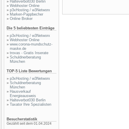
»
Halteverbot030 Berlin
»
Webhoster Online
»
p3xHosting / w3Networx
»
Marken-Pappbecher
»
Online Broker
Die 5 beliebtesten Einträge
»
p3xHosting / w3Networx
»
Webhoster Online
»
www.corona-mundschutz-
maske.de
»
trovas - Gratis Inserate
»
Schuldnerberatung
München
TOP-5 Liste Bewertungen
»
p3xHosting / w3Networx
»
Schuldnerberatung
München
»
Hausverkauf
Energieausweis
»
Halteverbot030 Berlin
»
Taxator Ihre Spezialisten
Besucherstatistik
Gezählt seit dem 01.04.2024