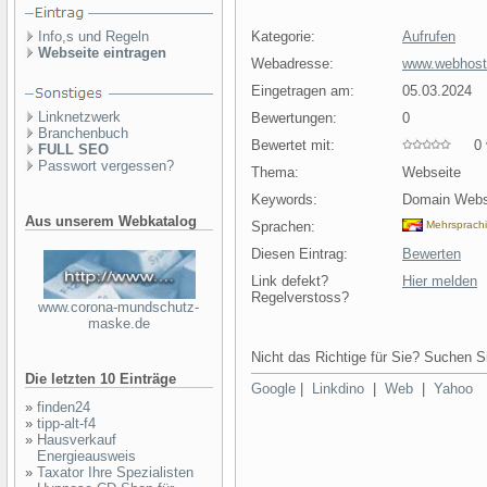
Info,s und Regeln
Kategorie:
Aufrufen
Webseite eintragen
Webadresse:
www.webhoste
Eingetragen am:
05.03.2024
Linknetzwerk
Bewertungen:
0
Branchenbuch
Bewertet mit:
0 v
FULL SEO
Passwort vergessen?
Thema:
Webseite
Keywords:
Domain Webs
Aus unserem Webkatalog
Sprachen:
Mehrsprach
Diesen Eintrag:
Bewerten
Link defekt?
Hier melden
Regelverstoss?
www.corona-mundschutz-
maske.de
Nicht das Richtige für Sie? Suchen Si
Die letzten 10 Einträge
Google
|
Linkdino
|
Web
|
Yahoo
»
finden24
»
tipp-alt-f4
»
Hausverkauf
Energieausweis
»
Taxator Ihre Spezialisten