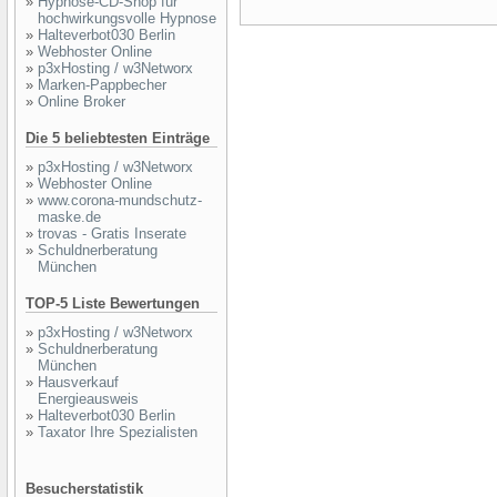
»
Hypnose-CD-Shop für
hochwirkungsvolle Hypnose
»
Halteverbot030 Berlin
»
Webhoster Online
»
p3xHosting / w3Networx
»
Marken-Pappbecher
»
Online Broker
Die 5 beliebtesten Einträge
»
p3xHosting / w3Networx
»
Webhoster Online
»
www.corona-mundschutz-
maske.de
»
trovas - Gratis Inserate
»
Schuldnerberatung
München
TOP-5 Liste Bewertungen
»
p3xHosting / w3Networx
»
Schuldnerberatung
München
»
Hausverkauf
Energieausweis
»
Halteverbot030 Berlin
»
Taxator Ihre Spezialisten
Besucherstatistik