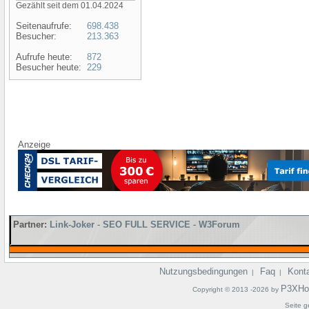
Gezählt seit dem 01.04.2024
Seitenaufrufe:
698.438
Besucher:
213.363
Aufrufe heute:
872
Besucher heute:
229
Anzeige
Partner:
Link-Joker
-
SEO FULL SERVICE
-
W3Forum
Nutzungsbedingungen
Faq
Kont
|
|
P3XHo
Copyright © 2013 -2026 by
Seite g