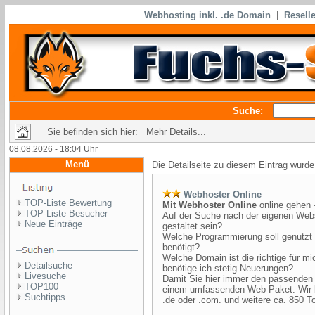
Webhosting inkl. .de Domain
|
Reselle
Suche:
Sie befinden sich hier: Mehr Details...
08.08.2026 - 18:04 Uhr
Menü
Die Detailseite zu diesem Eintrag wurde
Webhoster Online
TOP-Liste Bewertung
Mit Webhoster Online
online gehen
TOP-Liste Besucher
Auf der Suche nach der eigenen Websei
Neue Einträge
gestaltet sein?
Welche Programmierung soll genutzt 
benötigt?
Welche Domain ist die richtige für m
Detailsuche
benötige ich stetig Neuerungen? …
Livesuche
Damit Sie hier immer den passenden P
TOP100
einem umfassenden Web Paket. Wir b
Suchtipps
.de oder .com. und weitere ca. 850 T