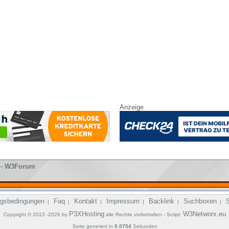
Anzeige
-
W3Forum
gsbedingungen
Faq
Kontakt
Impressum
Backlink
Suchboxen
|
|
|
|
|
|
P3XHosting
W3Networx.eu
Copyright © 2013 -2026 by
alle Rechte vorbehalten - Script:
Seite generiert in
0.0754
Sekunden