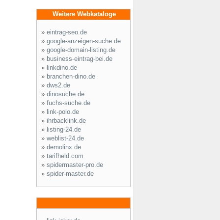
Weitere Webkataloge
»
eintrag-seo.de
»
google-anzeigen-suche.de
»
google-domain-listing.de
»
business-eintrag-bei.de
»
linkdino.de
»
branchen-dino.de
»
dws2.de
»
dinosuche.de
»
fuchs-suche.de
»
link-polo.de
»
ihrbacklink.de
»
listing-24.de
»
weblist-24.de
»
demolinx.de
»
tarifheld.com
»
spidermaster-pro.de
»
spider-master.de