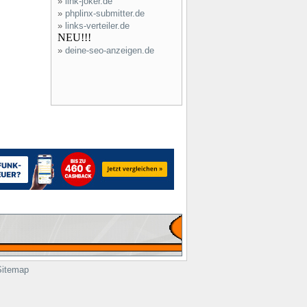
»
link-joker.de
»
phplinx-submitter.de
»
links-verteiler.de
NEU!!!
»
deine-seo-anzeigen.de
Sitemap