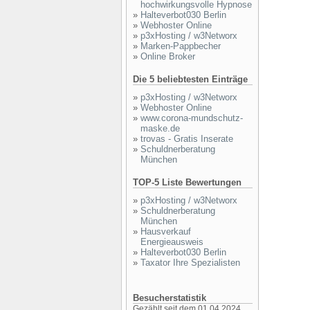
hochwirkungsvolle Hypnose
»
Halteverbot030 Berlin
»
Webhoster Online
»
p3xHosting / w3Networx
»
Marken-Pappbecher
»
Online Broker
Die 5 beliebtesten Einträge
»
p3xHosting / w3Networx
»
Webhoster Online
»
www.corona-mundschutz-
maske.de
»
trovas - Gratis Inserate
»
Schuldnerberatung
München
TOP-5 Liste Bewertungen
»
p3xHosting / w3Networx
»
Schuldnerberatung
München
»
Hausverkauf
Energieausweis
»
Halteverbot030 Berlin
»
Taxator Ihre Spezialisten
Besucherstatistik
Gezählt seit dem 01.04.2024