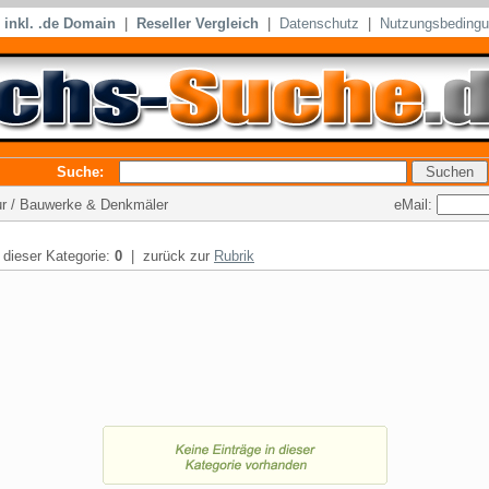
inkl. .de Domain
|
Reseller Vergleich
|
Datenschutz
|
Nutzungsbeding
Suche:
eMail:
tur / Bauwerke & Denkmäler
n dieser Kategorie:
0
| zurück zur
Rubrik