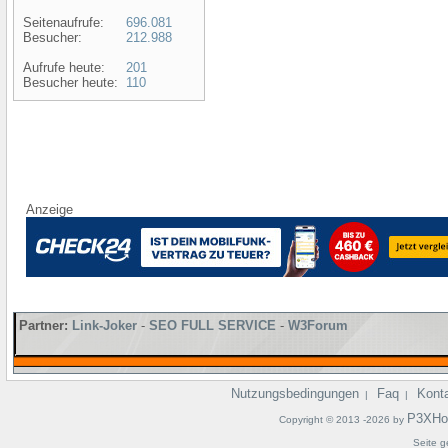
Seitenaufrufe:
696.081
Besucher:
212.988
Aufrufe heute:
201
Besucher heute:
110
Anzeige
Partner:
Link-Joker
-
SEO FULL SERVICE
-
W3Forum
Nutzungsbedingungen
Faq
Kont
|
|
P3XHo
Copyright © 2013 -2026 by
Seite g