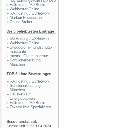
hochwirkungsvolle Hypnose
»
Halteverbot030 Berlin
»
Webhoster Online
»
p3xHosting / w3Networx
»
Marken-Pappbecher
»
Online Broker
Die 5 beliebtesten Einträge
»
p3xHosting / w3Networx
»
Webhoster Online
»
www.corona-mundschutz-
maske.de
»
trovas - Gratis Inserate
»
Schuldnerberatung
München
TOP-5 Liste Bewertungen
»
p3xHosting / w3Networx
»
Schuldnerberatung
München
»
Hausverkauf
Energieausweis
»
Halteverbot030 Berlin
»
Taxator Ihre Spezialisten
Besucherstatistik
Gezählt seit dem 01.04.2024