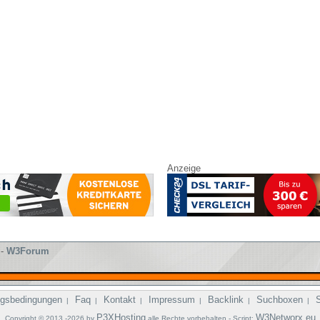
Anzeige
-
W3Forum
gsbedingungen
Faq
Kontakt
Impressum
Backlink
Suchboxen
|
|
|
|
|
|
P3XHosting
W3Networx.eu
Copyright © 2013 -2026 by
alle Rechte vorbehalten - Script: