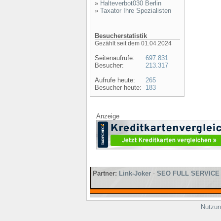
»
Halteverbot030 Berlin
»
Taxator Ihre Spezialisten
Besucherstatistik
Gezählt seit dem 01.04.2024
Seitenaufrufe:
697.831
Besucher:
213.317
Aufrufe heute:
265
Besucher heute:
183
Anzeige
Partner:
Link-Joker
-
SEO FULL SERVICE
Nutzun