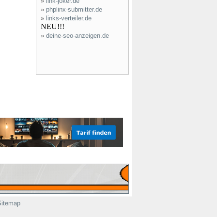
»
link-joker.de
»
phplinx-submitter.de
»
links-verteiler.de
NEU!!!
»
deine-seo-anzeigen.de
Sitemap