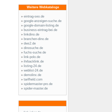
Weitere Webkataloge
»
eintrag-seo.de
»
google-anzeigen-suche.de
»
google-domain-listing.de
»
business-eintrag-bei.de
»
linkdino.de
»
branchen-dino.de
»
dws2.de
»
dinosuche.de
»
fuchs-suche.de
»
link-polo.de
»
ihrbacklink.de
»
listing-24.de
»
weblist-24.de
»
demolinx.de
»
tarifheld.com
»
spidermaster-pro.de
»
spider-master.de