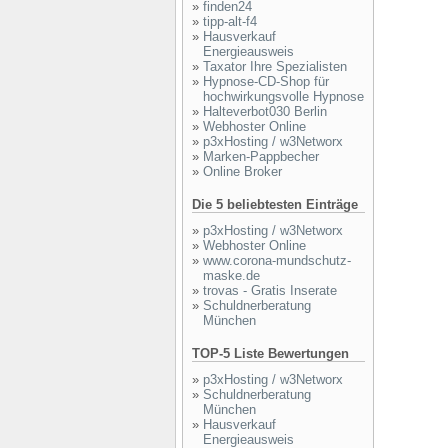
»
finden24
»
tipp-alt-f4
»
Hausverkauf
Energieausweis
»
Taxator Ihre Spezialisten
»
Hypnose-CD-Shop für
hochwirkungsvolle Hypnose
»
Halteverbot030 Berlin
»
Webhoster Online
»
p3xHosting / w3Networx
»
Marken-Pappbecher
»
Online Broker
Die 5 beliebtesten Einträge
»
p3xHosting / w3Networx
»
Webhoster Online
»
www.corona-mundschutz-
maske.de
»
trovas - Gratis Inserate
»
Schuldnerberatung
München
TOP-5 Liste Bewertungen
»
p3xHosting / w3Networx
»
Schuldnerberatung
München
»
Hausverkauf
Energieausweis