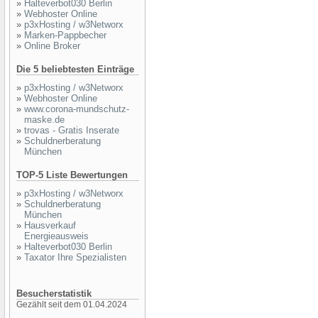
»
Halteverbot030 Berlin
»
Webhoster Online
»
p3xHosting / w3Networx
»
Marken-Pappbecher
»
Online Broker
Die 5 beliebtesten Einträge
»
p3xHosting / w3Networx
»
Webhoster Online
»
www.corona-mundschutz-
maske.de
»
trovas - Gratis Inserate
»
Schuldnerberatung
München
TOP-5 Liste Bewertungen
»
p3xHosting / w3Networx
»
Schuldnerberatung
München
»
Hausverkauf
Energieausweis
»
Halteverbot030 Berlin
»
Taxator Ihre Spezialisten
Besucherstatistik
Gezählt seit dem 01.04.2024