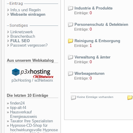
Industrie & Produkte
Info,s und Regeln
0
Einträge:
Webseite eintragen
Personenschutz & Detekteien
0
Einträge:
Linknetzwerk
Branchenbuch
FULL SEO
Reinigung & Entsorgung
Passwort vergessen?
1
Einträge:
Verwaltung & ämter
Aus unserem Webkatalog
0
Einträge:
Werbeagenturen
0
Einträge:
p3xHosting / w3Networx
Die letzten 10 Einträge
Keine Einträge vorhanden
»
finden24
»
tipp-alt-f4
»
Hausverkauf
Energieausweis
»
Taxator Ihre Spezialisten
»
Hypnose-CD-Shop für
hochwirkungsvolle Hypnose