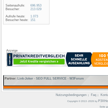
Seitenaufrufe:
696.953
Besucher:
213.029
Aufrufe heute:
1.073
Besucher heute:
151
Anzeige
Partner:
Link-Joker
-
SEO FULL SERVICE
-
W3Forum
Nutzungsbedingungen
Faq
Kont
|
|
P3XHo
Copyright © 2013 -2026 by
Seite g