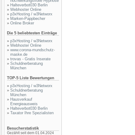
hochwirkungsvolle Hypnose
»
Halteverbot030 Berlin
»
Webhoster Online
»
p3xHosting / w3Networx
»
Marken-Pappbecher
»
Online Broker
Die 5 beliebtesten Einträge
»
p3xHosting / w3Networx
»
Webhoster Online
»
www.corona-mundschutz-
maske.de
»
trovas - Gratis Inserate
»
Schuldnerberatung
München
TOP-5 Liste Bewertungen
»
p3xHosting / w3Networx
»
Schuldnerberatung
München
»
Hausverkauf
Energieausweis
»
Halteverbot030 Berlin
»
Taxator Ihre Spezialisten
Besucherstatistik
Gezählt seit dem 01.04.2024